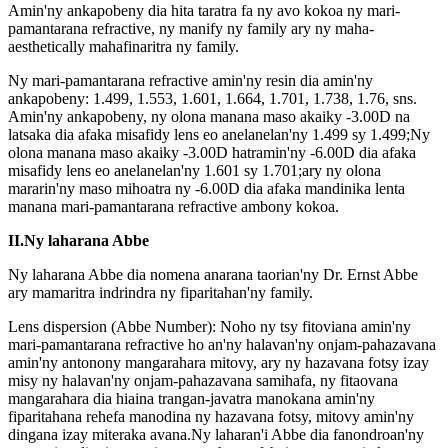
Amin'ny ankapobeny dia hita taratra fa ny avo kokoa ny mari-
pamantarana refractive, ny manify ny family ary ny maha-
aesthetically mahafinaritra ny family.
Ny mari-pamantarana refractive amin'ny resin dia amin'ny
ankapobeny: 1.499, 1.553, 1.601, 1.664, 1.701, 1.738, 1.76, sns.
Amin'ny ankapobeny, ny olona manana maso akaiky -3.00D na
latsaka dia afaka misafidy lens eo anelanelan'ny 1.499 sy 1.499;Ny
olona manana maso akaiky -3.00D hatramin'ny -6.00D dia afaka
misafidy lens eo anelanelan'ny 1.601 sy 1.701;ary ny olona
mararin'ny maso mihoatra ny -6.00D dia afaka mandinika lenta
manana mari-pamantarana refractive ambony kokoa.
II.Ny laharana Abbe
Ny laharana Abbe dia nomena anarana taorian'ny Dr. Ernst Abbe
ary mamaritra indrindra ny fiparitahan'ny family.
Lens dispersion (Abbe Number): Noho ny tsy fitoviana amin'ny
mari-pamantarana refractive ho an'ny halavan'ny onjam-pahazavana
amin'ny antonony mangarahara mitovy, ary ny hazavana fotsy izay
misy ny halavan'ny onjam-pahazavana samihafa, ny fitaovana
mangarahara dia hiaina trangan-javatra manokana amin'ny
fiparitahana rehefa manodina ny hazavana fotsy, mitovy amin'ny
dingana izay miteraka avana.Ny laharan'i Abbe dia fanondroan'ny