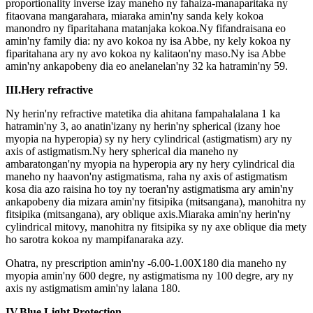
proportionality inverse izay maneho ny fahaiza-manaparitaka ny
fitaovana mangarahara, miaraka amin'ny sanda kely kokoa
manondro ny fiparitahana matanjaka kokoa.Ny fifandraisana eo
amin'ny family dia: ny avo kokoa ny isa Abbe, ny kely kokoa ny
fiparitahana ary ny avo kokoa ny kalitaon'ny maso.Ny isa Abbe
amin'ny ankapobeny dia eo anelanelan'ny 32 ka hatramin'ny 59.
III.Hery refractive
Ny herin'ny refractive matetika dia ahitana fampahalalana 1 ka
hatramin'ny 3, ao anatin'izany ny herin'ny spherical (izany hoe
myopia na hyperopia) sy ny hery cylindrical (astigmatism) ary ny
axis of astigmatism.Ny hery spherical dia maneho ny
ambaratongan'ny myopia na hyperopia ary ny hery cylindrical dia
maneho ny haavon'ny astigmatisma, raha ny axis of astigmatism
kosa dia azo raisina ho toy ny toeran'ny astigmatisma ary amin'ny
ankapobeny dia mizara amin'ny fitsipika (mitsangana), manohitra ny
fitsipika (mitsangana), ary oblique axis.Miaraka amin'ny herin'ny
cylindrical mitovy, manohitra ny fitsipika sy ny axe oblique dia mety
ho sarotra kokoa ny mampifanaraka azy.
Ohatra, ny prescription amin'ny -6.00-1.00X180 dia maneho ny
myopia amin'ny 600 degre, ny astigmatisma ny 100 degre, ary ny
axis ny astigmatism amin'ny lalana 180.
IV.Blue Light Protection