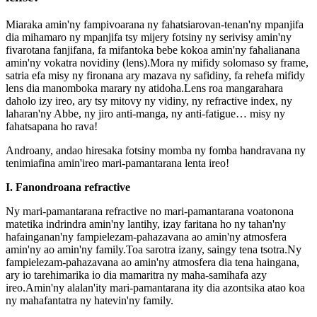
Miaraka amin'ny fampivoarana ny fahatsiarovan-tenan'ny mpanjifa
dia mihamaro ny mpanjifa tsy mijery fotsiny ny serivisy amin'ny
fivarotana fanjifana, fa mifantoka bebe kokoa amin'ny fahalianana
amin'ny vokatra novidiny (lens).Mora ny mifidy solomaso sy frame,
satria efa misy ny fironana ary mazava ny safidiny, fa rehefa mifidy
lens dia manomboka marary ny atidoha.Lens roa mangarahara
daholo izy ireo, ary tsy mitovy ny vidiny, ny refractive index, ny
laharan'ny Abbe, ny jiro anti-manga, ny anti-fatigue… misy ny
fahatsapana ho rava!
Androany, andao hiresaka fotsiny momba ny fomba handravana ny
tenimiafina amin'ireo mari-pamantarana lenta ireo!
I. Fanondroana refractive
Ny mari-pamantarana refractive no mari-pamantarana voatonona
matetika indrindra amin'ny lantihy, izay faritana ho ny tahan'ny
hafainganan'ny fampielezam-pahazavana ao amin'ny atmosfera
amin'ny ao amin'ny family.Toa sarotra izany, saingy tena tsotra.Ny
fampielezam-pahazavana ao amin'ny atmosfera dia tena haingana,
ary io tarehimarika io dia mamaritra ny maha-samihafa azy
ireo.Amin'ny alalan'ity mari-pamantarana ity dia azontsika atao koa
ny mahafantatra ny hatevin'ny family.