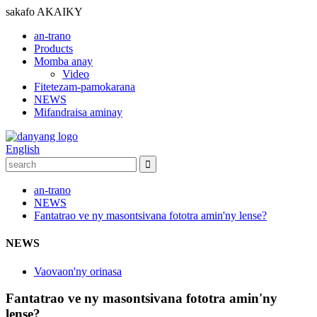
sakafo
AKAIKY
an-trano
Products
Momba anay
Video
Fitetezam-pamokarana
NEWS
Mifandraisa aminay
English
an-trano
NEWS
Fantatrao ve ny masontsivana fototra amin'ny lense?
NEWS
Vaovaon'ny orinasa
Fantatrao ve ny masontsivana fototra amin'ny
lense?