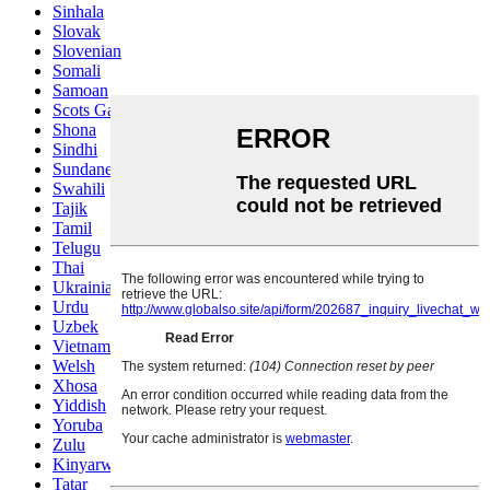
Sinhala
Slovak
Slovenian
Somali
Samoan
Scots Gaelic
Shona
Sindhi
Sundanese
Swahili
Tajik
Tamil
Telugu
Thai
Ukrainian
Urdu
Uzbek
Vietnamese
Welsh
Xhosa
Yiddish
Yoruba
Zulu
Kinyarwanda
Tatar