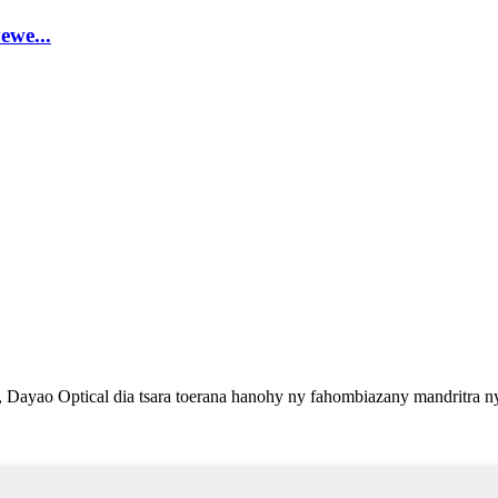
ewe...
, Dayao Optical dia tsara toerana hanohy ny fahombiazany mandritra n