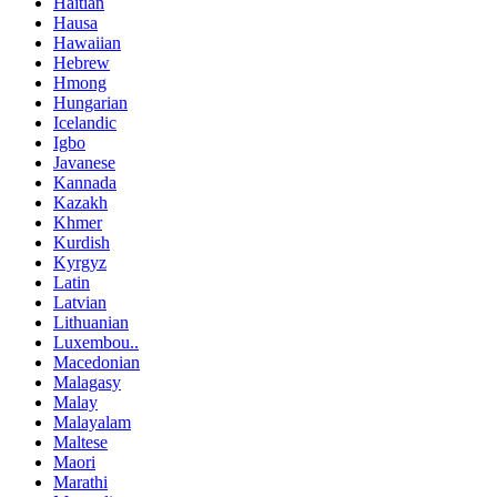
Haitian
Hausa
Hawaiian
Hebrew
Hmong
Hungarian
Icelandic
Igbo
Javanese
Kannada
Kazakh
Khmer
Kurdish
Kyrgyz
Latin
Latvian
Lithuanian
Luxembou..
Macedonian
Malagasy
Malay
Malayalam
Maltese
Maori
Marathi