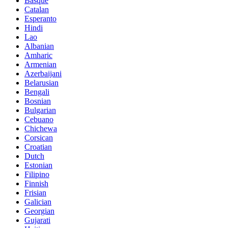
Basque
Catalan
Esperanto
Hindi
Lao
Albanian
Amharic
Armenian
Azerbaijani
Belarusian
Bengali
Bosnian
Bulgarian
Cebuano
Chichewa
Corsican
Croatian
Dutch
Estonian
Filipino
Finnish
Frisian
Galician
Georgian
Gujarati