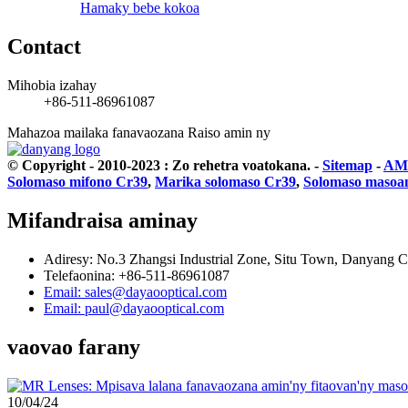
Hamaky bebe kokoa
Contact
Mihobia izahay
+86-511-86961087
Mahazoa mailaka fanavaozana
Raiso amin ny
© Copyright - 2010-2023 : Zo rehetra voatokana.
-
Sitemap
-
AMP
Solomaso mifono Cr39
,
Marika solomaso Cr39
,
Solomaso masoa
Mifandraisa aminay
Adiresy: No.3 Zhangsi Industrial Zone, Situ Town, Danyang Ci
Telefaonina: +86-511-86961087
Email: sales@dayaooptical.com
Email: paul@dayaooptical.com
vaovao farany
10/04/24