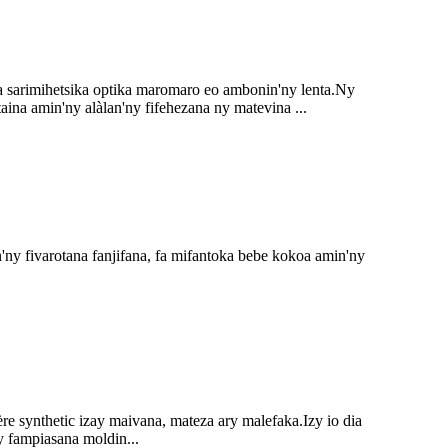
na sarimihetsika optika maromaro eo ambonin'ny lenta.Ny
ina amin'ny alàlan'ny fifehezana ny matevina ...
'ny fivarotana fanjifana, fa mifantoka bebe kokoa amin'ny
 synthetic izay maivana, mateza ary malefaka.Izy io dia
 fampiasana moldin...