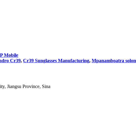
 Mobile
ndro Cr39
,
Cr39 Sunglasses Manufacturing
,
Mpanamboatra solo
ty, Jiangsu Province, Sina