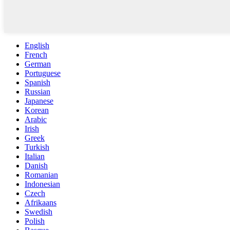
English
French
German
Portuguese
Spanish
Russian
Japanese
Korean
Arabic
Irish
Greek
Turkish
Italian
Danish
Romanian
Indonesian
Czech
Afrikaans
Swedish
Polish