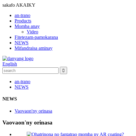
sakafo
AKAIKY
an-trano
Products
Momba anay
Video
Fitetezam-pamokarana
NEWS
Mifandraisa aminay
English
an-trano
NEWS
NEWS
Vaovaon'ny orinasa
Vaovaon'ny orinasa