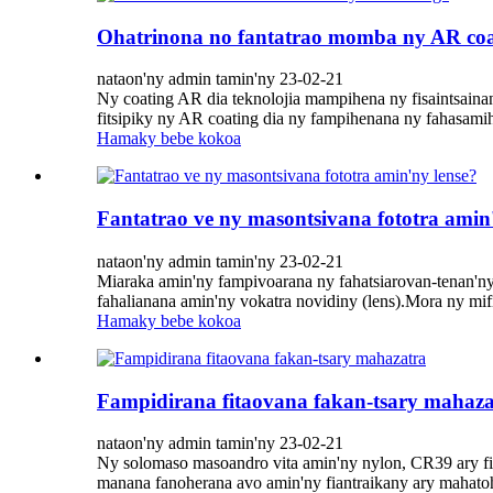
Ohatrinona no fantatrao momba ny AR coa
nataon'ny admin tamin'ny 23-02-21
Ny coating AR dia teknolojia mampihena ny fisaintsaina
fitsipiky ny AR coating dia ny fampihenana ny fahasamih
Hamaky bebe kokoa
Fantatrao ve ny masontsivana fototra amin
nataon'ny admin tamin'ny 23-02-21
Miaraka amin'ny fampivoarana ny fahatsiarovan-tenan'ny 
fahalianana amin'ny vokatra novidiny (lens).Mora ny mifi
Hamaky bebe kokoa
Fampidirana fitaovana fakan-tsary mahaza
nataon'ny admin tamin'ny 23-02-21
Ny solomaso masoandro vita amin'ny nylon, CR39 ary fit
manana fanoherana avo amin'ny fiantraikany ary mahatoh