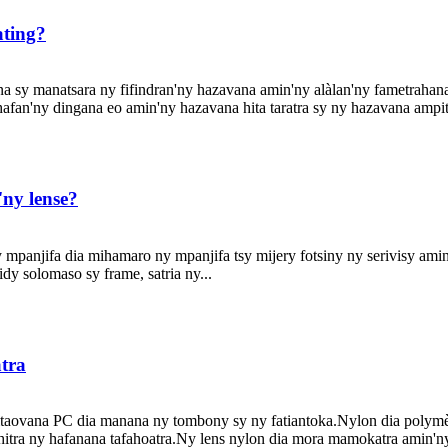
ting?
na sy manatsara ny fifindran'ny hazavana amin'ny alàlan'ny fametraha
afan'ny dingana eo amin'ny hazavana hita taratra sy ny hazavana ampita
'ny lense?
mpanjifa dia mihamaro ny mpanjifa tsy mijery fotsiny ny serivisy amin
dy solomaso sy frame, satria ny...
tra
aovana PC dia manana ny tombony sy ny fatiantoka.Nylon dia polymère
itra ny hafanana tafahoatra.Ny lens nylon dia mora mamokatra amin'ny